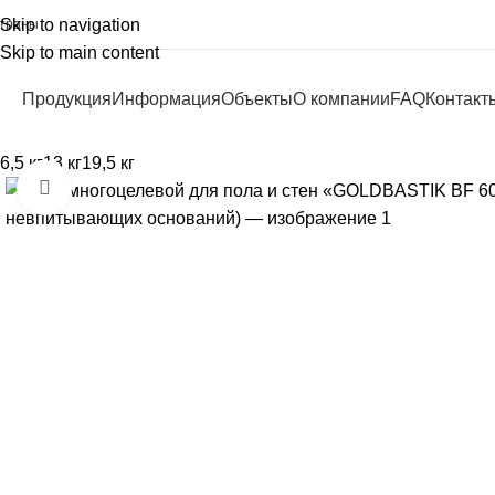
Skip to navigation
траны
Skip to main content
Продукция
Информация
Объекты
О компании
FAQ
Контакт
6,5 кг
13 кг
19,5 кг
Увеличить