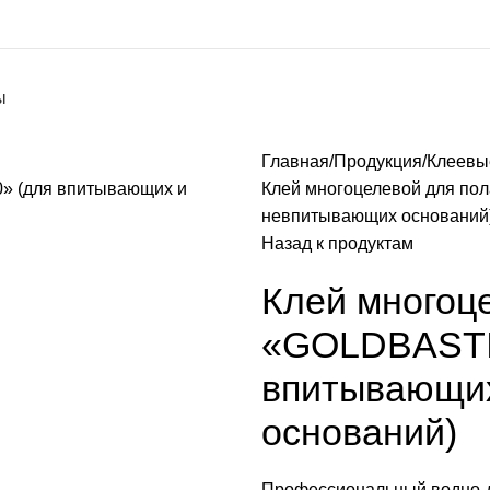
ы
Главная
Продукция
Клеевы
Клей многоцелевой для по
невпитывающих оснований
Назад к продуктам
Клей многоце
«GOLDBASTIK
впитывающи
оснований)
Профессиональный водно-д