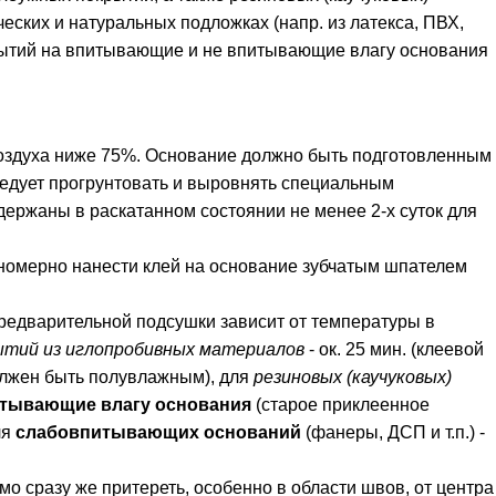
еских и натуральных подложках (напр. из латекса, ПВХ,
крытий на впитывающие и не впитывающие влагу основания
оздуха ниже 75%. Основание должно быть подготовленным
следует прогрунтовать и выровнять специальным
ржаны в раскатанном состоянии не менее 2-х суток для
омерно нанести клей на основание зубчатым шпателем
редварительной подсушки зависит от температуры в
ытий из иглопробивных материалов
- ок. 25 мин. (клеевой
должен быть полувлажным), для
резиновых (каучуковых)
итывающие влагу основания
(старое приклеенное
ля
слабовпитывающих оснований
(фанеры, ДСП и т.п.) -
 сразу же притереть, особенно в области швов, от центра