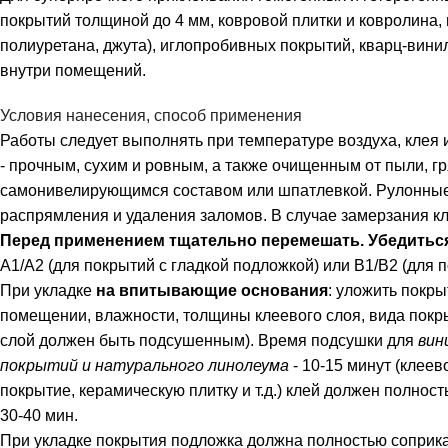
покрытий толщиной до 4 мм, ковровой плитки и ковролина, 
полиуретана, джута), иглопробивных покрытий, кварц-вин
внутри помещений.
Условия нанесения, способ применения
Работы следует выполнять при температуре воздуха, клея
- прочным, сухим и ровным, а также очищенным от пыли, г
самонивелирующимся составом или шпатлевкой. Рулонные 
распрямления и удаления заломов. В случае замерзания кле
Перед применением тщательно перемешать. Убедиться 
A1/A2 (для покрытий с гладкой подложкой) или B1/B2 (для 
При укладке
на впитывающие основания
: уложить покр
помещении, влажности, толщины клеевого слоя, вида пок
слой должен быть подсушенным). Время подсушки для
вин
покрытий и натурального линолеума
- 10-15 минут (клее
покрытие, керамическую плитку и т.д.) клей должен полнос
30-40 мин.
При укладке покрытия подложка должна полностью соприка