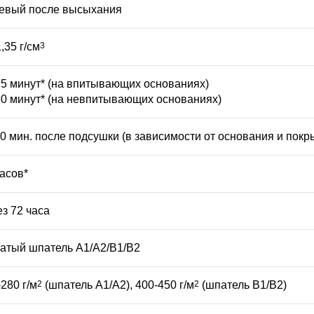
евый после высыхания
1,35 г/см
3
25 минут* (на впитывающих основаниях)
60 минут* (на невпитывающих основаниях)
60 мин. после подсушки (в зависимости от основания и покр
часов*
ез 72 часа
чатый шпатель A1/A2/B1/B2
280 г/м
2
(шпатель A1/A2), 400-450 г/м
2
(шпатель B1/B2)