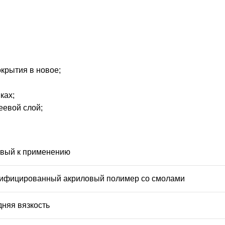
крытия в новое;
ках;
еевой слой;
овый к применению
ифицированный акриловый полимер со смолами
дняя вязкость