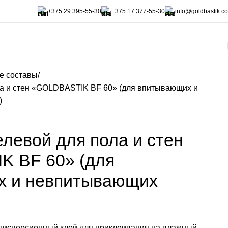
+375 29 395-55-30
+375 17 377-55-30
info@goldbastik.c
е составы
ла и стен «GOLDBASTIK BF 60» (для впитывающих и
)
левой для пола и стен
 BF 60» (для
х и невпитывающих
исперсионный клей для приклеивания на влажный