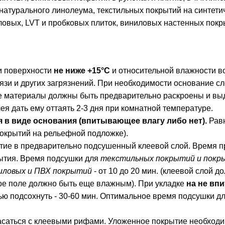
натурального линолеума, текстильных покрытий на синтетич
иловых, LVT и пробковых плиток, виниловых настенных по
 и поверхности
не ниже +15°С
и относительной влажности в
рязи и других загрязнений. При необходимости основание 
материалы должны быть предварительно раскроены и выде
я дать ему оттаять 2-3 дня при комнатной температуре.
в виде основания (впитывающее влагу либо нет).
Равн
покрытий на рельефной подложке).
ытие в предварительно подсушенный клеевой слой. Время п
рытия. Время подсушки для
текстильных покрытий и покр
иловых и ПВХ покрытий
- от 10 до 20 мин. (клеевой слой 
вое поле должно быть еще влажным). При укладке
на не вп
тью подсохнуть - 30-60 мин. Оптимальное время подсушки д
саться с клеевыми рифами. Уложенное покрытие необходимо