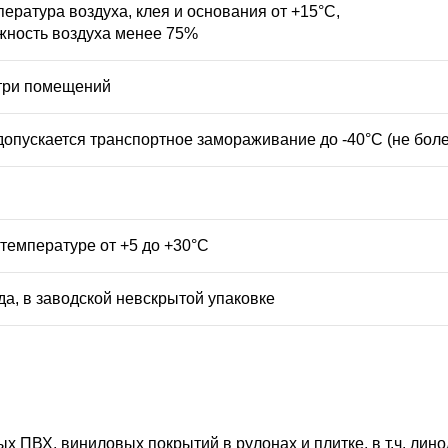
пература воздуха, клея и основания от +15°С,
жность воздуха менее 75%
три помещений
 допускается транспортное замораживание до -40°С (не боле
 температуре от +5 до +30°С
ода, в заводской невскрытой упаковке
х ПВХ, виниловых покрытий в рулонах и плитке, в т.ч. лин